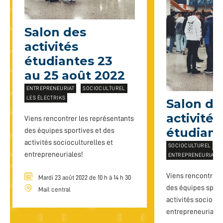
Salon des
activités
étudiantes 23
au 25 août 2022
ENTREPRENEURIAT
SOCIOCULTUREL
LES ÉLECTRIKS
Salon de
activités
Viens rencontrer les représentants
étudiant
des équipes sportives et des
activités socioculturelles et
SOCIOCULTUREL
L
entrepreneuriales!
ENTREPRENEURIAT
Viens rencontrer 
Mardi 23 août 2022 de 10 h à 14 h 30
des équipes sport
Mail central
activités sociocul
entrepreneuriales