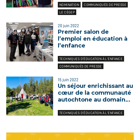
programmes et réussite
NOMINATION
COMMUNIQUÉS DE PRESSE
du Cégep de Shawinigan
LE CÉGEP
20 juin 2022
Premier salon de
l’emploi en éducation à
l’enfance
TECHNIQUES D'ÉDUCATION À L'ENFANCE
COMMUNIQUÉS DE PRESSE
15 juin 2022
Un séjour enrichissant au
cœur de la communauté
autochtone au domaine
Notcimik
TECHNIQUES D'ÉDUCATION À L'ENFANCE