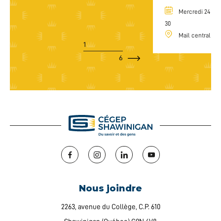
Mercredi 24 août
30
Mail central
1
6
Facebook
Instagram
LinkedIn
YouTube
Nous joindre
2263, avenue du Collège, C.P. 610